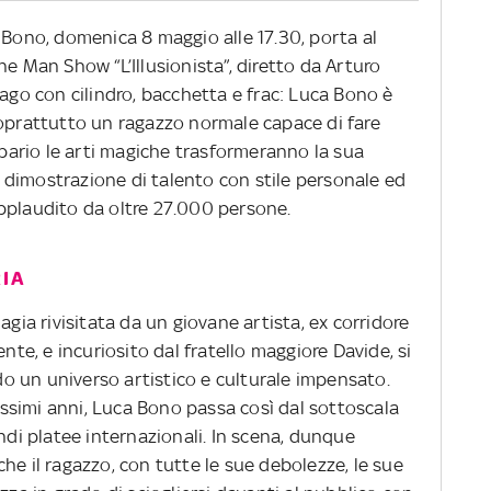
 Bono, domenica 8 maggio alle 17.30, porta al
ne Man Show “L’Illusionista”, diretto da Arturo
mago con cilindro, bacchetta e frac: Luca Bono è
soprattutto un ragazzo normale capace di fare
sipario le arti magiche trasformeranno la sua
dimostrazione di talento con stile personale ed
pplaudito da oltre 27.000 persone.
RIA
agia rivisitata da un giovane artista, ex corridore
ente, e incuriosito dal fratello maggiore Davide, si
 un universo artistico e culturale impensato.
simi anni, Luca Bono passa così dal sottoscala
andi platee internazionali. In scena, dunque
he il ragazzo, con tutte le sue debolezze, le sue