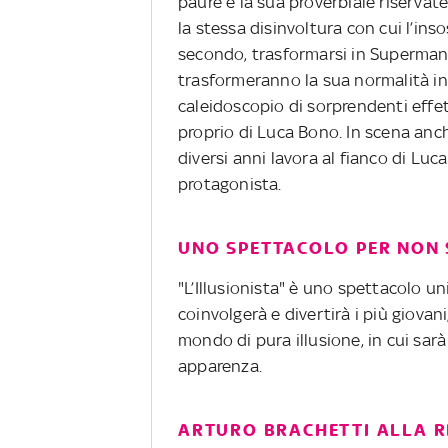
paure e la sua proverbiale riservate
la stessa disinvoltura con cui l’ins
secondo, trasformarsi in Superman; 
trasformeranno la sua normalità in
caleidoscopio di sorprendenti effet
proprio di Luca Bono. In scena anc
diversi anni lavora al fianco di Lu
protagonista.
UNO SPETTACOLO PER NON 
"L’Illusionista" è uno spettacolo u
coinvolgerà e divertirà i più giovan
mondo di pura illusione, in cui sarà 
apparenza.
ARTURO BRACHETTI ALLA R