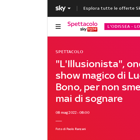
Esplora tutte le offerte S
L'ODISSEA - L
SPETTACOLO
"L'Illusionista", 
show magico di L
Bono, per non sme
mai di sognare
08 mag 2022 - 08:00
Foto di Paolo Ranzani