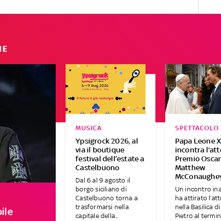
IE
MUSICA
SPETTACOLO
Ypsigrock 2026, al
Papa Leone X
via il boutique
incontra l'at
festival dell’estate a
Premio Osca
Castelbuono
Matthew
McConaughe
Dal 6 al 9 agosto il
borgo siciliano di
Un incontro in
Castelbuono torna a
ha attirato l’at
trasformarsi nella
nella Basilica d
ile
capitale della...
Pietro al termine