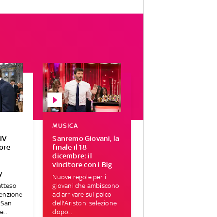
MUSICA
IV
Sanremo Giovani, la
tore
finale il 18
r
dicembre: il
vincitore con i Big
y
Nuove regole per i
atteso
giovani che ambiscono
tenzione
ad arrivare sul palco
i San
dell'Ariston: selezione
...
dopo...