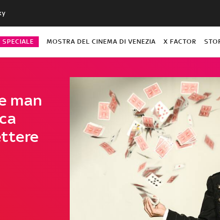
ky
O SPECIALE
MOSTRA DEL CINEMA DI VENEZIA
X FACTOR
STO
one man
uca
ttere