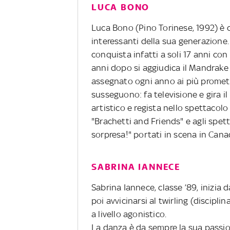
LUCA BONO
Luca Bono (Pino Torinese, 1992) è c
interessanti della sua generazione
conquista infatti a soli 17 anni con
anni dopo si aggiudica il Mandrake 
assegnato ogni anno ai più prometten
susseguono: fa televisione e gira i
artistico e regista nello spettacolo
"Brachetti and Friends" e agli spe
sorpresa!" portati in scena in Cana
SABRINA IANNECE
Sabrina Iannece, classe ’89, inizia 
poi avvicinarsi al twirling (discipli
a livello agonistico.
La danza è da sempre la sua passio