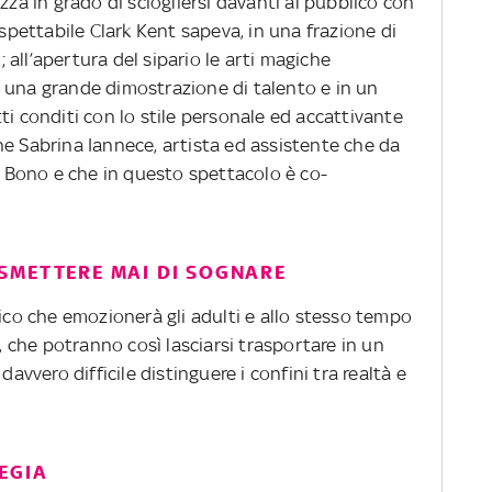
zza in grado di sciogliersi davanti al pubblico con
ospettabile Clark Kent sapeva, in una frazione di
all’apertura del sipario le arti magiche
 una grande dimostrazione di talento e in un
ti conditi con lo stile personale ed accattivante
he Sabrina Iannece, artista ed assistente che da
ca Bono e che in questo spettacolo è co-
SMETTERE MAI DI SOGNARE
nico che emozionerà gli adulti e allo stesso tempo
i, che potranno così lasciarsi trasportare in un
davvero difficile distinguere i confini tra realtà e
EGIA