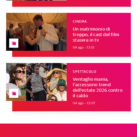
CINEMA
Un matrimonio di
troppo, il cast del film
stasera in tv
04 ago - 13:51
SPETTACOLO
Ventaglio mania,
l'accessorio trend
dell'estate 2026 contro
il caldo
04 ago - 13:07