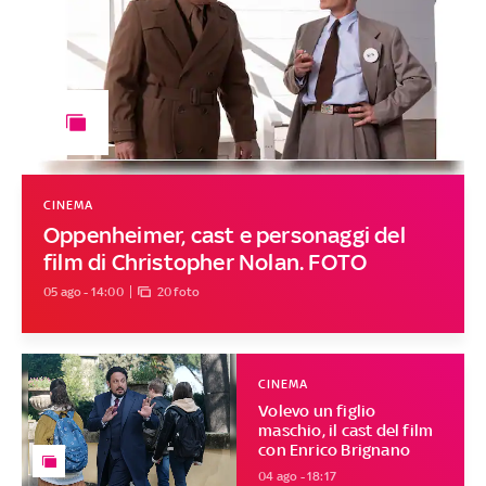
CINEMA
Oppenheimer, cast e personaggi del
film di Christopher Nolan. FOTO
05 ago - 14:00
20 foto
CINEMA
Volevo un figlio
maschio, il cast del film
con Enrico Brignano
04 ago - 18:17