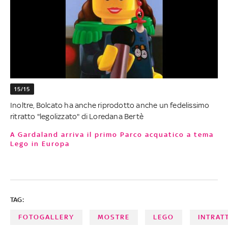
15/15
Inoltre, Bolcato ha anche riprodotto anche un fedelissimo
ritratto "legolizzato" di Loredana Bertè
A Gardaland arriva il primo Parco acquatico a tema
Lego in Europa
TAG:
FOTOGALLERY
MOSTRE
LEGO
INTRAT