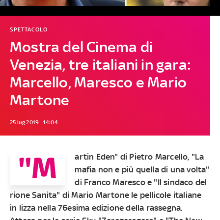
SPETTACOLO
Mostra del Cinema di
Venezia, tre italiani in gara:
Marcello, Maresco e Mario
Martone
25 lug 2019 - 14:04
"M
artin Eden" di Pietro Marcello, "La
mafia non e più quella di una volta"
di Franco Maresco e "Il sindaco del
rione Sanita" di Mario Martone le pellicole italiane
in lizza nella 76esima edizione della rassegna.