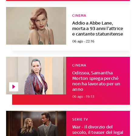
CINEMA
Addio a Abbe Lane,
morta a 93 anni l’attrice
e cantante statunitense
06 ago - 22:16
CINEMA
Odissea, Samantha
Morton spiega perché
non ha lavorato per un
anno
06 ago - 19:13
SERIE TV
War - Il divorzio del
secolo, il teaser del legal