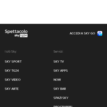
ACCEDI A SKY GO
I siti Sky:
Servizi:
SKY SPORT
SKY TV
SKY TG24
SKY APPS
SKY VIDEO
NOW
SKY ARTE
SKY BAR
SPAZI SKY
PROGRAMMI