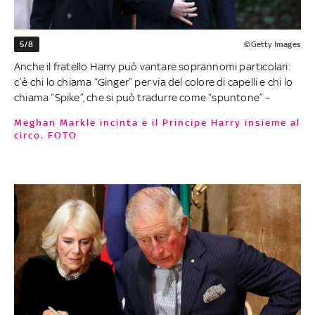
5/8
©Getty Images
Anche il fratello Harry può vantare soprannomi particolari:
c’è chi lo chiama “Ginger” per via del colore di capelli e chi lo
chiama “Spike”, che si può tradurre come “spuntone” –
Meghan Markle incinta e il Principe Harry insieme al
circo. FOTO