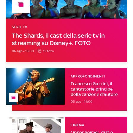
SERIE TV
The Shards, il cast della serie tv in
streaming su Disney+. FOTO
06 ago - 15:00
12 foto
APPROFONDIMENTI
Francesco Guccini, il
cantastorie principe
della canzone d'autore
06 ago - 11:00
CINEMA
Oppenheimer, cast e