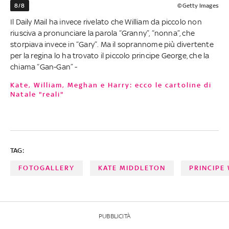
8/8
©Getty Images
Il Daily Mail ha invece rivelato che William da piccolo non
riusciva a pronunciare la parola “Granny”, “nonna”, che
storpiava invece in “Gary”. Ma il soprannome più divertente
per la regina lo ha trovato il piccolo principe George, che la
chiama “Gan-Gan” -
Kate, William, Meghan e Harry: ecco le cartoline di
Natale "reali"
TAG:
FOTOGALLERY
KATE MIDDLETON
PRINCIPE
PUBBLICITÀ