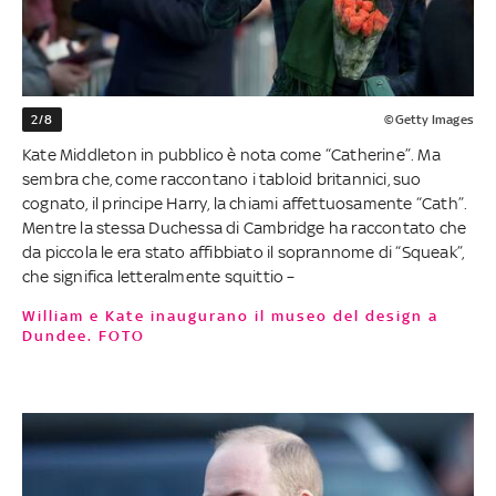
2/8
©Getty Images
Kate Middleton in pubblico è nota come “Catherine”. Ma
sembra che, come raccontano i tabloid britannici, suo
cognato, il principe Harry, la chiami affettuosamente “Cath”.
Mentre la stessa Duchessa di Cambridge ha raccontato che
da piccola le era stato affibbiato il soprannome di “Squeak”,
che significa letteralmente squittio –
William e Kate inaugurano il museo del design a
Dundee. FOTO