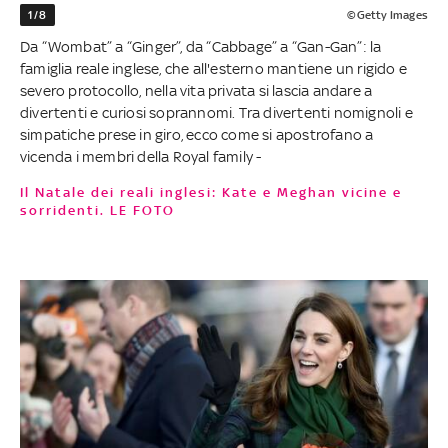
1/8
©Getty Images
Da “Wombat” a “Ginger”, da “Cabbage” a “Gan-Gan”: la
famiglia reale inglese, che all'esterno mantiene un rigido e
severo protocollo, nella vita privata si lascia andare a
divertenti e curiosi soprannomi. Tra divertenti nomignoli e
simpatiche prese in giro, ecco come si apostrofano a
vicenda i membri della Royal family -
Il Natale dei reali inglesi: Kate e Meghan vicine e
sorridenti. LE FOTO