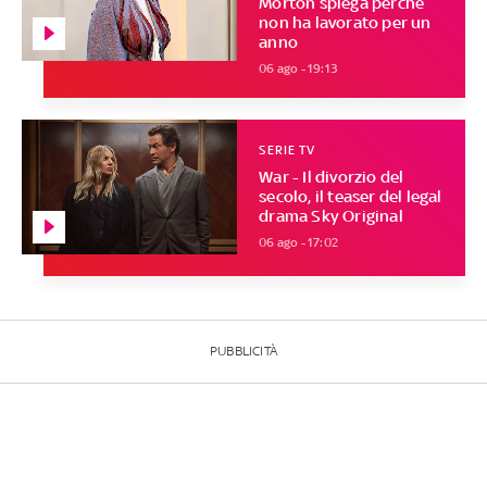
Morton spiega perché
non ha lavorato per un
anno
06 ago - 19:13
SERIE TV
War - Il divorzio del
secolo, il teaser del legal
drama Sky Original
06 ago - 17:02
PUBBLICITÀ