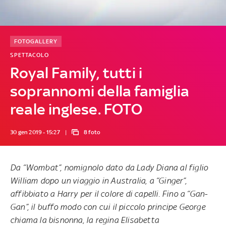
FOTOGALLERY
SPETTACOLO
Royal Family, tutti i
soprannomi della famiglia
reale inglese. FOTO
30 gen 2019 - 15:27
8 foto
Da “Wombat”, nomignolo dato da Lady Diana al figlio
William dopo un viaggio in Australia, a “Ginger”,
affibbiato a Harry per il colore di capelli. Fino a “Gan-
Gan”, il buffo modo con cui il piccolo principe George
chiama la bisnonna, la regina Elisabetta