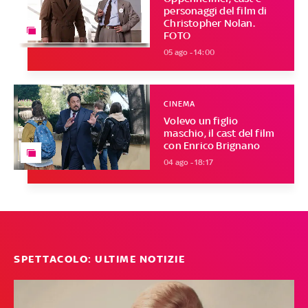
personaggi del film di
Christopher Nolan.
FOTO
05 ago - 14:00
CINEMA
Volevo un figlio
maschio, il cast del film
con Enrico Brignano
04 ago - 18:17
SPETTACOLO: ULTIME NOTIZIE