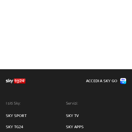
ACCEDI A SKY GO
I siti Sky:
Servizi:
SKY SPORT
SKY TV
SKY TG24
SKY APPS