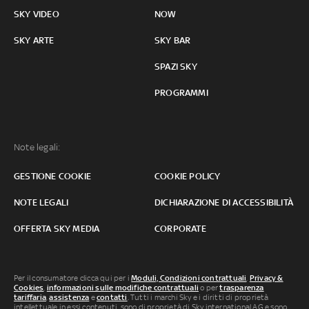
SKY VIDEO
NOW
SKY ARTE
SKY BAR
SPAZI SKY
PROGRAMMI
Note legali:
GESTIONE COOKIE
COOKIE POLICY
NOTE LEGALI
DICHIARAZIONE DI ACCESSIBILITÀ
OFFERTA SKY MEDIA
CORPORATE
Per il consumatore clicca qui per i
Moduli, Condizioni contrattuali
,
Privacy &
Cookies
,
informazioni sulle modifiche contrattuali
o per
trasparenza
tariffaria
,
assistenza
e
contatti
. Tutti i marchi Sky e i diritti di proprietà
intellettuale in essi contenuti, sono di proprietà di Sky international AG e sono