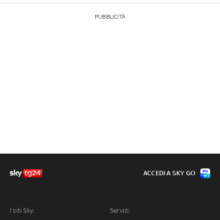
PUBBLICITÀ
ACCEDI A SKY GO
I siti Sky:
Servizi: