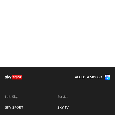
ACCEDI A SKY GO
I siti Sky:
Servizi:
SKY SPORT
SKY TV