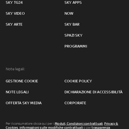
SKY TG24
SKY APPS
SKY VIDEO
NOW
SKY ARTE
SKY BAR
SPAZI SKY
PROGRAMMI
Note legali:
GESTIONE COOKIE
COOKIE POLICY
NOTE LEGALI
DICHIARAZIONE DI ACCESSIBILITÀ
OFFERTA SKY MEDIA
CORPORATE
Per il consumatore clicca qui per i
Moduli, Condizioni contrattuali
,
Privacy &
Cookies
,
informazioni sulle modifiche contrattuali
o per
trasparenza