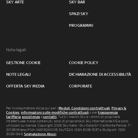
SKY ARTE
SKY BAR
SPAZI SKY
PROGRAMMI
Note legali:
GESTIONE COOKIE
COOKIE POLICY
NOTE LEGALI
DICHIARAZIONE DI ACCESSIBILITÀ
OFFERTA SKY MEDIA
CORPORATE
Per il consumatore clicca qui per i
Moduli, Condizioni contrattuali
,
Privacy &
Cookies
,
informazioni sulle modifiche contrattuali
o per
trasparenza
tariffaria
,
assistenza
e
contatti
. Tutti i marchi Sky e i diritti di proprietà
intellettuale in essi contenuti, sono di proprietà di Sky international AG e sono
utilizzati su licenza. Copyright 2026 Sky Italia - Sky Italia Srl Via Monte Penice, 7 -
20138 Milano P.IVA 04619241005. SkyTG24: ISSN 3035-1537 e SkySport: ISSN
3035-1545.
Segnalazione Abusi