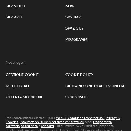
SKY VIDEO
NOW
SKY ARTE
SKY BAR
SPAZI SKY
PROGRAMMI
Note legali:
GESTIONE COOKIE
COOKIE POLICY
NOTE LEGALI
DICHIARAZIONE DI ACCESSIBILITÀ
OFFERTA SKY MEDIA
CORPORATE
Per il consumatore clicca qui per i
Moduli, Condizioni contrattuali
,
Privacy &
Cookies
,
informazioni sulle modifiche contrattuali
o per
trasparenza
tariffaria
,
assistenza
e
contatti
. Tutti i marchi Sky e i diritti di proprietà
intellettuale in essi contenuti, sono di proprietà di Sky international AG e sono