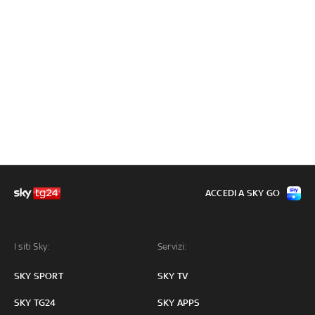
ACCEDI A SKY GO
I siti Sky:
Servizi:
SKY SPORT
SKY TV
SKY TG24
SKY APPS