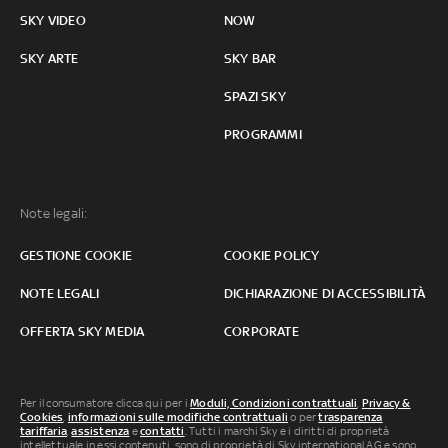
SKY VIDEO
NOW
SKY ARTE
SKY BAR
SPAZI SKY
PROGRAMMI
Note legali:
GESTIONE COOKIE
COOKIE POLICY
NOTE LEGALI
DICHIARAZIONE DI ACCESSIBILITÀ
OFFERTA SKY MEDIA
CORPORATE
Per il consumatore clicca qui per i
Moduli, Condizioni contrattuali
,
Privacy &
Cookies
,
informazioni sulle modifiche contrattuali
o per
trasparenza
tariffaria
,
assistenza
e
contatti
. Tutti i marchi Sky e i diritti di proprietà
intellettuale in essi contenuti, sono di proprietà di Sky international AG e sono