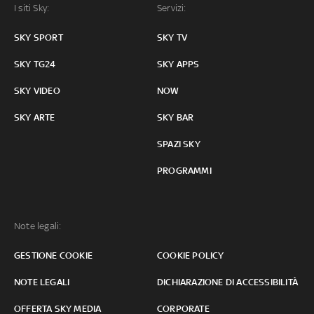
I siti Sky:
Servizi:
SKY SPORT
SKY TV
SKY TG24
SKY APPS
SKY VIDEO
NOW
SKY ARTE
SKY BAR
SPAZI SKY
PROGRAMMI
Note legali:
GESTIONE COOKIE
COOKIE POLICY
NOTE LEGALI
DICHIARAZIONE DI ACCESSIBILITÀ
OFFERTA SKY MEDIA
CORPORATE