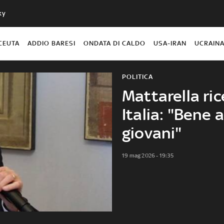
ky
CEUTA
ADDIO BARESI
ONDATA DI CALDO
USA-IRAN
UCRAIN
POLITICA
Mattarella ric
Italia: "Bene 
giovani"
19 mag 2026 - 19:35