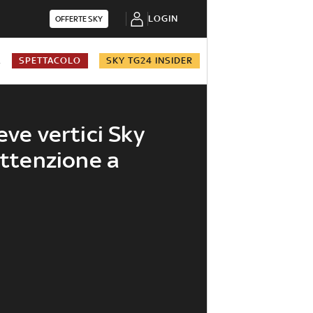
LOGIN
OFFERTE SKY
A
SPETTACOLO
SKY TG24 INSIDER
eve vertici Sky
attenzione a