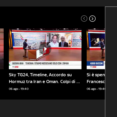
Sky TG24, Timeline, Accordo su 
Si è spento qu
"
Hormuz tra Iran e Oman. Colpi di 
mortaio verso il sud del Libano
06 ago - 19:40
06 ago - 19:40