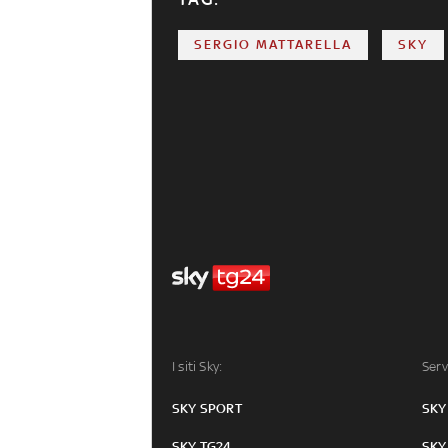
SERGIO MATTARELLA
SKY
I siti Sky:
Serv
SKY SPORT
SKY
SKY TG24
SKY