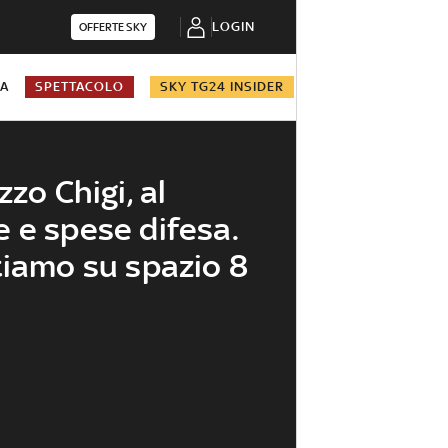
LOGIN
OFFERTE SKY
NA
SPETTACOLO
SKY TG24 INSIDER
zzo Chigi, al
 e spese difesa.
tiamo su spazio 8