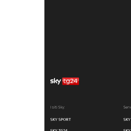
I siti Sky:
Serv
SKY SPORT
SKY
SKY TG24
SKY