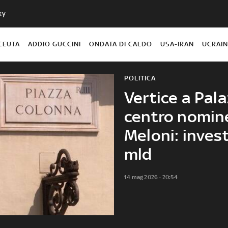
ky
CEUTA
ADDIO GUCCINI
ONDATA DI CALDO
USA-IRAN
UCRAI
POLITICA
Vertice a Pala
centro nomine
Meloni: inves
mld
14 mag 2026 - 20:54