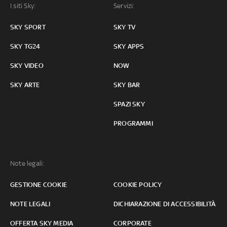
I siti Sky:
Servizi:
SKY SPORT
SKY TV
SKY TG24
SKY APPS
SKY VIDEO
NOW
SKY ARTE
SKY BAR
SPAZI SKY
PROGRAMMI
Note legali:
GESTIONE COOKIE
COOKIE POLICY
NOTE LEGALI
DICHIARAZIONE DI ACCESSIBILITÀ
OFFERTA SKY MEDIA
CORPORATE