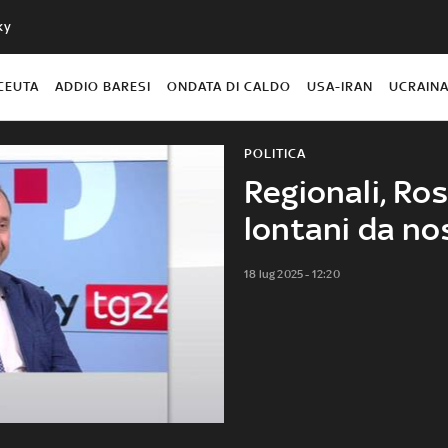
ky
CEUTA
ADDIO BARESI
ONDATA DI CALDO
USA-IRAN
UCRAIN
POLITICA
Regionali, Ros
lontani da no
18 lug 2025 - 12:20