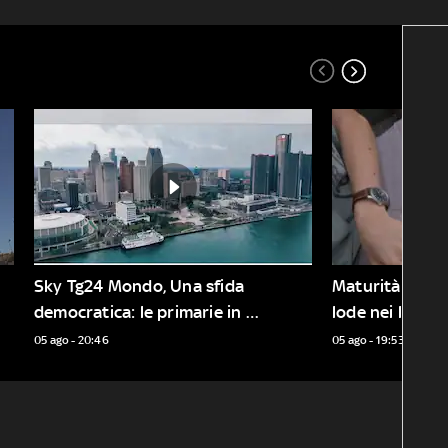
Sky Tg24 Mondo, Una sfida 
Maturità 2026, 
democratica: le primarie in 
lode nei licei d
Michigan
05 ago - 20:46
05 ago - 19:53