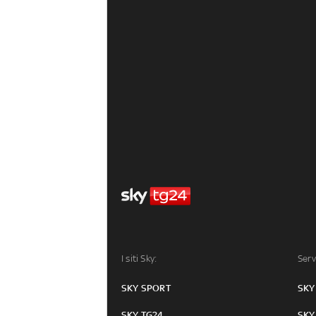
I siti Sky:
Serv
SKY SPORT
SKY
SKY TG24
SKY