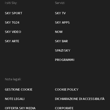
I siti Sky:
Servizi:
SKY SPORT
SKY TV
SKY TG24
SKY APPS
SKY VIDEO
NOW
SKY ARTE
SKY BAR
SPAZI SKY
PROGRAMMI
Note legali:
GESTIONE COOKIE
COOKIE POLICY
NOTE LEGALI
DICHIARAZIONE DI ACCESSIBILITÀ
OFFERTA SKY MEDIA
CORPORATE