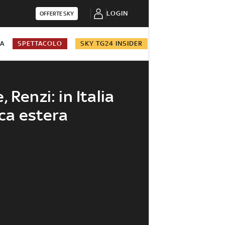
LOGIN
OFFERTE SKY
NA
SPETTACOLO
SKY TG24 INSIDER
 Renzi: in Italia
ica estera