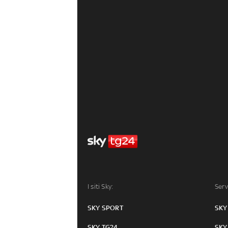
I siti Sky:
Serv
SKY SPORT
SKY
SKY TG24
SKY