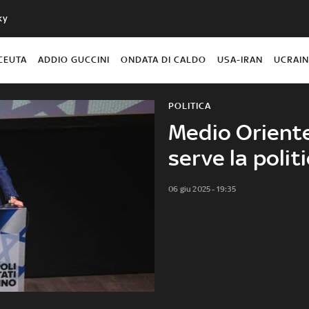
ky
CEUTA
ADDIO GUCCINI
ONDATA DI CALDO
USA-IRAN
UCRAI
POLITICA
Medio Oriente,
serve la polit
06 giu 2025 - 19:35