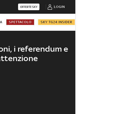
LOGIN
OFFERTE SKY
NA
SPETTACOLO
SKY TG24 INSIDER
oni, i referendum e
'attenzione