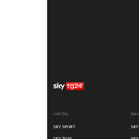
I siti Sky:
Serv
SKY SPORT
SKY
SKY TG24
SKY