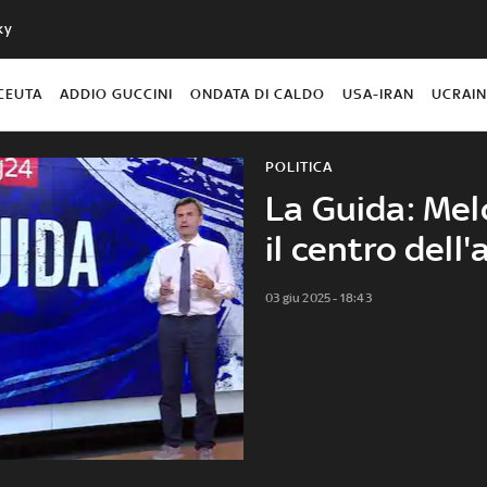
ky
CEUTA
ADDIO GUCCINI
ONDATA DI CALDO
USA-IRAN
UCRAI
POLITICA
La Guida: Mel
il centro dell
03 giu 2025 - 18:43