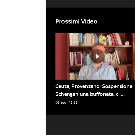
Prossimi Video
Ceuta, Provenzano: Sospensione 
Schengen una buffonata, ci 
rimettono i turisti
08 ago - 18:53