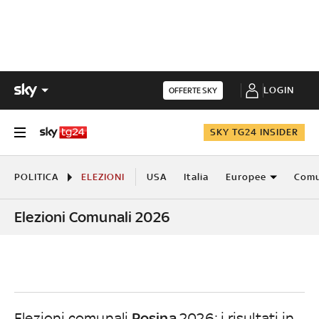
LOGIN
OFFERTE SKY
SKY TG24 INSIDER
POLITICA
ELEZIONI
USA
Italia
Europee
Comu
Elezioni Comunali 2026
Posina
Elezioni comunali
2026: i risultati in