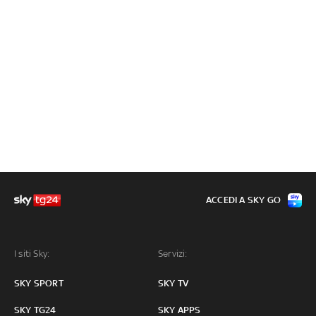
ACCEDI A SKY GO
I siti Sky:
Servizi:
SKY SPORT
SKY TV
SKY TG24
SKY APPS