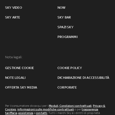
SKY VIDEO
NOW
SKY ARTE
SKY BAR
SPAZI SKY
PROGRAMMI
Note legali:
GESTIONE COOKIE
COOKIE POLICY
NOTE LEGALI
DICHIARAZIONE DI ACCESSIBILITÀ
OFFERTA SKY MEDIA
CORPORATE
Per il consumatore clicca qui per i
Moduli, Condizioni contrattuali
,
Privacy &
Cookies
,
informazioni sulle modifiche contrattuali
o per
trasparenza
tariffaria
,
assistenza
e
contatti
. Tutti i marchi Sky e i diritti di proprietà