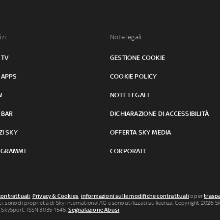
izi:
Note legali:
 TV
GESTIONE COOKIE
 APPS
COOKIE POLICY
W
NOTE LEGALI
 BAR
DICHIARAZIONE DI ACCESSIBILITÀ
ZI SKY
OFFERTA SKY MEDIA
GRAMMI
CORPORATE
contrattuali
,
Privacy & Cookies
,
informazioni sulle modifiche contrattuali
o per
traspa
uti, sono di proprietà di Sky international AG e sono utilizzati su licenza. Copyright 2026 Sky
 SkySport: ISSN 3035-1545.
Segnalazione Abusi