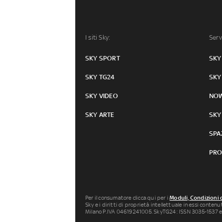
I siti Sky:
Serv
SKY SPORT
SKY
SKY TG24
SKY
SKY VIDEO
NO
SKY ARTE
SKY
SPA
PRO
Per il consumatore clicca qui per i
Moduli, Condizioni 
Sky e i diritti di proprietà intellettuale in essi conten
Milano P.IVA 04619241005. SkyTG24: ISSN 3035-1537 e