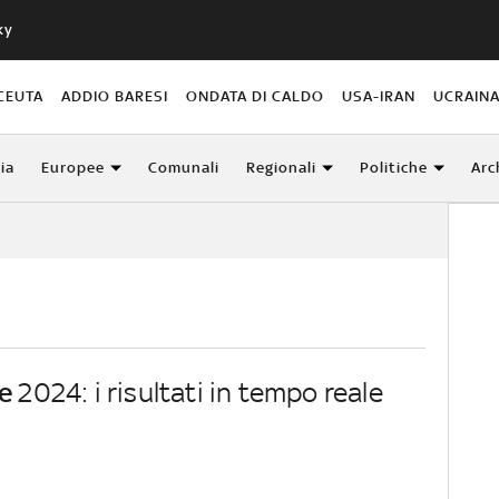
ky
CEUTA
ADDIO BARESI
ONDATA DI CALDO
USA-IRAN
UCRAIN
lia
Europee
Comunali
Regionali
Politiche
Arc
le
2024: i risultati in tempo reale