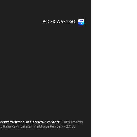
ACCEDI A SKY GO
renza tariffaria
,
assistenza
e
contatti
. Tutti i marchi
 Italia - Sky Italia Srl Via Monte Penice, 7 - 20138