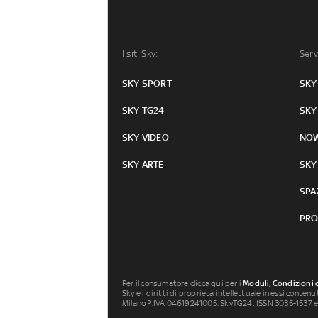
I siti Sky:
Serv
SKY SPORT
SKY
SKY TG24
SKY
SKY VIDEO
NO
SKY ARTE
SKY
SPA
PRO
Per il consumatore clicca qui per i
Moduli, Condizioni 
Sky e i diritti di proprietà intellettuale in essi conten
Milano P.IVA 04619241005. SkyTG24: ISSN 3035-1537 e