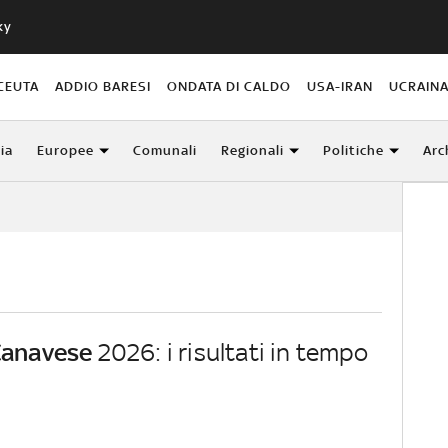
ky
CEUTA
ADDIO BARESI
ONDATA DI CALDO
USA-IRAN
UCRAIN
lia
Europee
Comunali
Regionali
Politiche
Arc
Canavese
2026: i risultati in tempo