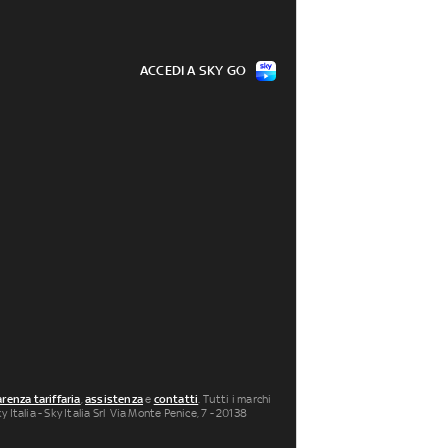
ACCEDI A SKY GO
renza tariffaria
,
assistenza
e
contatti
. Tutti i marchi
 Italia - Sky Italia Srl Via Monte Penice, 7 - 20138