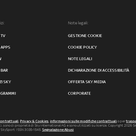
izi:
Note legali:
 TV
GESTIONE COOKIE
 APPS
COOKIE POLICY
W
NOTE LEGALI
 BAR
DICHIARAZIONE DI ACCESSIBILITÀ
ZI SKY
OFFERTA SKY MEDIA
GRAMMI
CORPORATE
contrattuali
,
Privacy & Cookies
,
informazioni sulle modifiche contrattuali
o per
traspa
uti, sono di proprietà di Sky international AG e sono utilizzati su licenza. Copyright 2026 Sky
 SkySport: ISSN 3035-1545.
Segnalazione Abusi