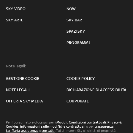
SKY VIDEO
NOW
SKY ARTE
SKY BAR
SPAZI SKY
PROGRAMMI
Note legali:
GESTIONE COOKIE
COOKIE POLICY
NOTE LEGALI
DICHIARAZIONE DI ACCESSIBILITÀ
OFFERTA SKY MEDIA
CORPORATE
Per il consumatore clicca qui per i
Moduli, Condizioni contrattuali
,
Privacy &
Cookies
,
informazioni sulle modifiche contrattuali
o per
trasparenza
tariffaria
,
assistenza
e
contatti
. Tutti i marchi Sky e i diritti di proprietà