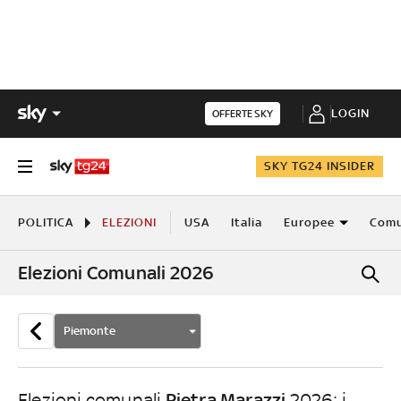
LOGIN
OFFERTE SKY
SKY TG24 INSIDER
POLITICA
ELEZIONI
USA
Italia
Europee
Comu
Elezioni Comunali 2026
Piemonte
Pietra Marazzi
Elezioni comunali
2026: i