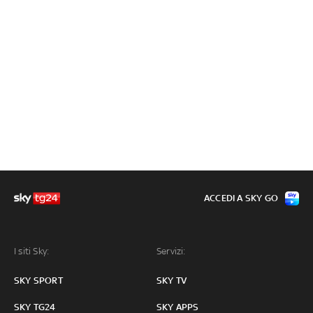
ACCEDI A SKY GO
I siti Sky:
Servizi:
SKY SPORT
SKY TV
SKY TG24
SKY APPS