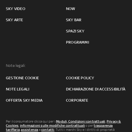
SKY VIDEO
NOW
SKY ARTE
SKY BAR
SPAZI SKY
PROGRAMMI
Note legali:
GESTIONE COOKIE
COOKIE POLICY
NOTE LEGALI
DICHIARAZIONE DI ACCESSIBILITÀ
OFFERTA SKY MEDIA
CORPORATE
Per il consumatore clicca qui per i
Moduli, Condizioni contrattuali
,
Privacy &
Cookies
,
informazioni sulle modifiche contrattuali
o per
trasparenza
tariffaria
,
assistenza
e
contatti
. Tutti i marchi Sky e i diritti di proprietà