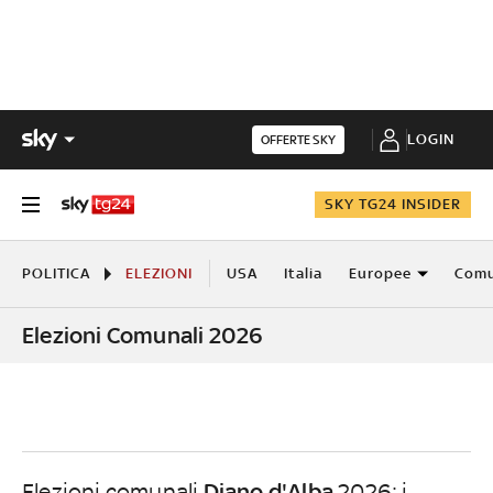
LOGIN
OFFERTE SKY
SKY TG24 INSIDER
POLITICA
ELEZIONI
USA
Italia
Europee
Comu
Elezioni Comunali 2026
Diano d'Alba
Elezioni comunali
2026: i