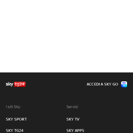
ACCEDI A SKY GO
I siti Sky:
Servizi:
SKY SPORT
SKY TV
SKY TG24
SKY APPS