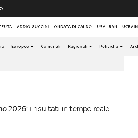
ky
CEUTA
ADDIO GUCCINI
ONDATA DI CALDO
USA-IRAN
UCRAI
lia
Europee
Comunali
Regionali
Politiche
Arc
no
2026: i risultati in tempo reale