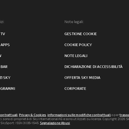
izi:
Note legali:
 TV
GESTIONE COOKIE
 APPS
COOKIE POLICY
W
NOTE LEGALI
 BAR
DICHIARAZIONE DI ACCESSIBILITÀ
ZI SKY
OFFERTA SKY MEDIA
GRAMMI
CORPORATE
contrattuali
,
Privacy & Cookies
,
informazioni sulle modifiche contrattuali
o per
traspa
uti, sono di proprietà di Sky international AG e sono utilizzati su licenza. Copyright 2026 Sky
 SkySport: ISSN 3035-1545.
Segnalazione Abusi