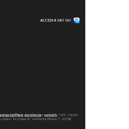
ACCEDI A SKY GO
renza tariffaria
,
assistenza
e
contatti
. Tutti i marchi
 Italia - Sky Italia Srl Via Monte Penice, 7 - 20138