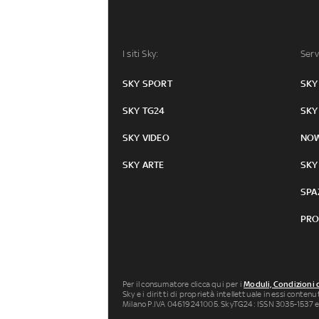
I siti Sky:
Serv
SKY SPORT
SKY
SKY TG24
SKY
SKY VIDEO
NO
SKY ARTE
SKY
SPA
PRO
Per il consumatore clicca qui per i
Moduli, Condizioni 
Sky e i diritti di proprietà intellettuale in essi conten
Milano P.IVA 04619241005. SkyTG24: ISSN 3035-1537 e