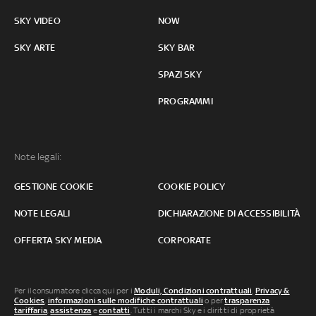
SKY VIDEO
NOW
SKY ARTE
SKY BAR
SPAZI SKY
PROGRAMMI
Note legali:
GESTIONE COOKIE
COOKIE POLICY
NOTE LEGALI
DICHIARAZIONE DI ACCESSIBILITÀ
OFFERTA SKY MEDIA
CORPORATE
Per il consumatore clicca qui per i
Moduli, Condizioni contrattuali
,
Privacy &
Cookies
,
informazioni sulle modifiche contrattuali
o per
trasparenza
tariffaria
,
assistenza
e
contatti
. Tutti i marchi Sky e i diritti di proprietà