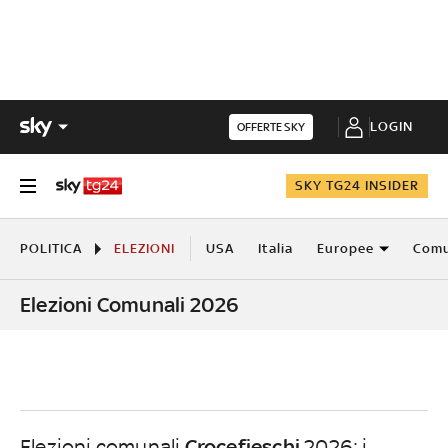
LOGIN
OFFERTE SKY
SKY TG24 INSIDER
POLITICA
ELEZIONI
USA
Italia
Europee
Comu
Elezioni Comunali 2026
Crocefieschi
Elezioni comunali
2026: i