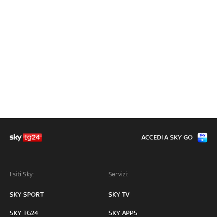
ACCEDI A SKY GO
I siti Sky:
Servizi:
SKY SPORT
SKY TV
SKY TG24
SKY APPS