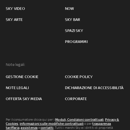
SKY VIDEO
NOW
SKY ARTE
SKY BAR
SPAZI SKY
PROGRAMMI
Note legali:
GESTIONE COOKIE
COOKIE POLICY
NOTE LEGALI
DICHIARAZIONE DI ACCESSIBILITÀ
OFFERTA SKY MEDIA
CORPORATE
Per il consumatore clicca qui per i
Moduli, Condizioni contrattuali
,
Privacy &
Cookies
,
informazioni sulle modifiche contrattuali
o per
trasparenza
tariffaria
,
assistenza
e
contatti
. Tutti i marchi Sky e i diritti di proprietà