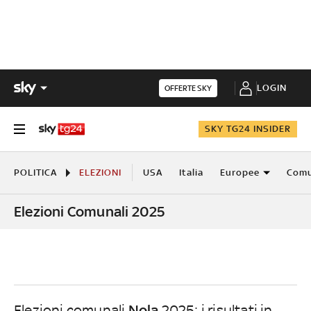
LOGIN
OFFERTE SKY
SKY TG24 INSIDER
POLITICA
ELEZIONI
USA
Italia
Europee
Comu
Elezioni Comunali 2025
Nola
Elezioni comunali
2025: i risultati in