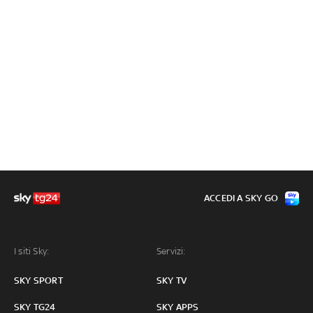
ACCEDI A SKY GO
I siti Sky:
Servizi:
SKY SPORT
SKY TV
SKY TG24
SKY APPS