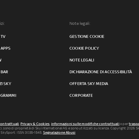
izi:
Note legali:
 TV
GESTIONE COOKIE
 APPS
COOKIE POLICY
W
NOTE LEGALI
 BAR
DICHIARAZIONE DI ACCESSIBILITÀ
ZI SKY
OFFERTA SKY MEDIA
GRAMMI
CORPORATE
contrattuali
,
Privacy & Cookies
,
informazioni sulle modifiche contrattuali
o per
traspa
uti, sono di proprietà di Sky international AG e sono utilizzati su licenza. Copyright 2026 Sky
 SkySport: ISSN 3035-1545.
Segnalazione Abusi