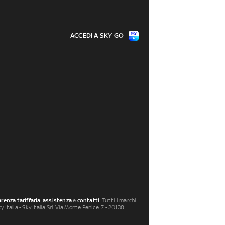
ACCEDI A SKY GO
renza tariffaria
,
assistenza
e
contatti
. Tutti i marchi
 Italia - Sky Italia Srl Via Monte Penice, 7 - 20138