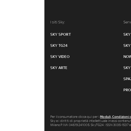
I siti Sky:
Serv
SKY SPORT
SKY
SKY TG24
SKY
SKY VIDEO
NO
SKY ARTE
SKY
SPA
PRO
Per il consumatore clicca qui per i
Moduli, Condizioni 
Sky e i diritti di proprietà intellettuale in essi conten
Milano P.IVA 04619241005. SkyTG24: ISSN 3035-1537 e