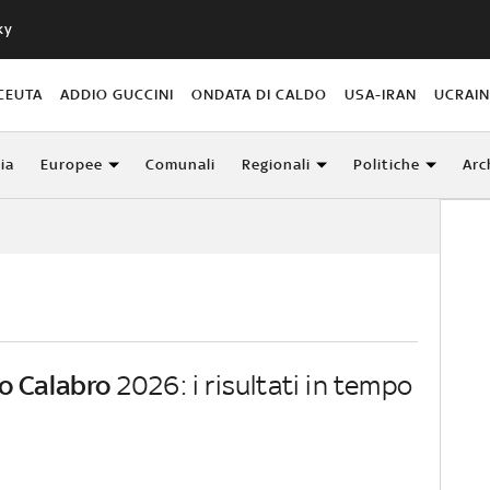
ky
CEUTA
ADDIO GUCCINI
ONDATA DI CALDO
USA-IRAN
UCRAI
lia
Europee
Comunali
Regionali
Politiche
Arc
o Calabro
2026: i risultati in tempo