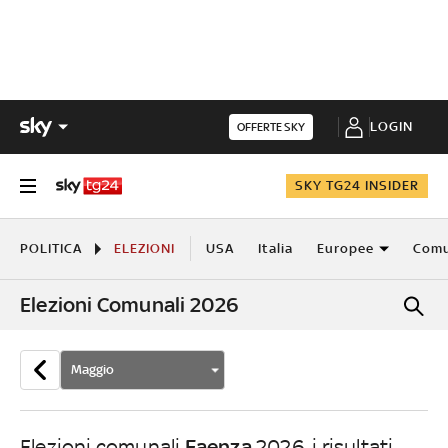
LOGIN
OFFERTE SKY
SKY TG24 INSIDER
POLITICA
ELEZIONI
USA
Italia
Europee
Comu
Elezioni Comunali 2026
Maggio
Faenza
Elezioni comunali
2026, i risultati