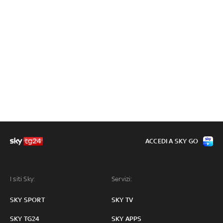
ACCEDI A SKY GO
I siti Sky:
Servizi:
SKY SPORT
SKY TV
SKY TG24
SKY APPS