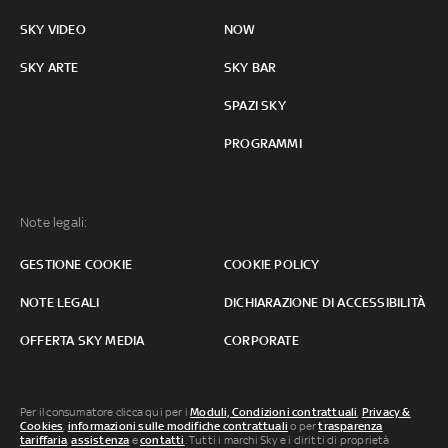
SKY VIDEO
NOW
SKY ARTE
SKY BAR
SPAZI SKY
PROGRAMMI
Note legali:
GESTIONE COOKIE
COOKIE POLICY
NOTE LEGALI
DICHIARAZIONE DI ACCESSIBILITÀ
OFFERTA SKY MEDIA
CORPORATE
Per il consumatore clicca qui per i
Moduli, Condizioni contrattuali
,
Privacy &
Cookies
,
informazioni sulle modifiche contrattuali
o per
trasparenza
tariffaria
,
assistenza
e
contatti
. Tutti i marchi Sky e i diritti di proprietà