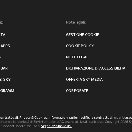
izi:
Note legali:
 TV
GESTIONE COOKIE
 APPS
COOKIE POLICY
W
NOTE LEGALI
 BAR
DICHIARAZIONE DI ACCESSIBILITÀ
ZI SKY
OFFERTA SKY MEDIA
GRAMMI
CORPORATE
contrattuali
,
Privacy & Cookies
,
informazioni sulle modifiche contrattuali
o per
traspa
uti, sono di proprietà di Sky international AG e sono utilizzati su licenza. Copyright 2026 Sky
 SkySport: ISSN 3035-1545.
Segnalazione Abusi