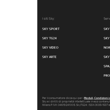
I siti Sky:
Serv
SKY SPORT
SKY
SKY TG24
SKY
SKY VIDEO
NO
SKY ARTE
SKY
SPA
PRO
Per il consumatore clicca qui per i
Moduli, Condizioni 
Sky e i diritti di proprietà intellettuale in essi conten
Milano P.IVA 04619241005. SkyTG24: ISSN 3035-1537 e