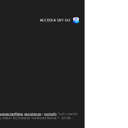
ACCEDI A SKY GO
renza tariffaria
,
assistenza
e
contatti
. Tutti i marchi
 Italia - Sky Italia Srl Via Monte Penice, 7 - 20138