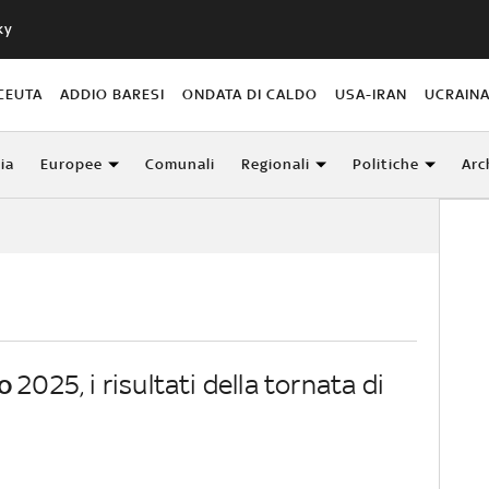
ky
CEUTA
ADDIO BARESI
ONDATA DI CALDO
USA-IRAN
UCRAIN
lia
Europee
Comunali
Regionali
Politiche
Arc
o
2025, i risultati della tornata di