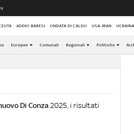
ky
CEUTA
ADDIO BARESI
ONDATA DI CALDO
USA-IRAN
UCRAIN
lia
Europee
Comunali
Regionali
Politiche
Arc
nuovo Di Conza
2025, i risultati