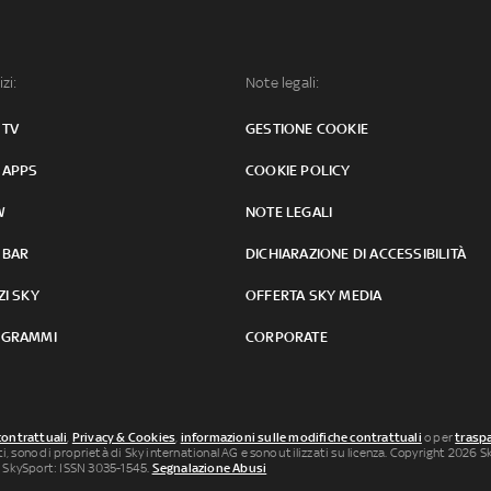
izi:
Note legali:
 TV
GESTIONE COOKIE
 APPS
COOKIE POLICY
W
NOTE LEGALI
 BAR
DICHIARAZIONE DI ACCESSIBILITÀ
ZI SKY
OFFERTA SKY MEDIA
GRAMMI
CORPORATE
contrattuali
,
Privacy & Cookies
,
informazioni sulle modifiche contrattuali
o per
traspa
uti, sono di proprietà di Sky international AG e sono utilizzati su licenza. Copyright 2026 Sky
 SkySport: ISSN 3035-1545.
Segnalazione Abusi