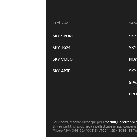
I siti Sky:
Serv
SKY SPORT
SKY
SKY TG24
SKY
SKY VIDEO
NO
SKY ARTE
SKY
SPA
PRO
Per il consumatore clicca qui per i
Moduli, Condizioni 
Sky e i diritti di proprietà intellettuale in essi conten
Milano P.IVA 04619241005. SkyTG24: ISSN 3035-1537 e