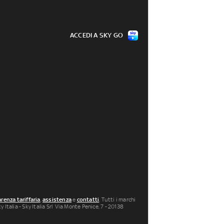
ACCEDI A SKY GO
renza tariffaria
,
assistenza
e
contatti
. Tutti i marchi
 Italia - Sky Italia Srl Via Monte Penice, 7 - 20138