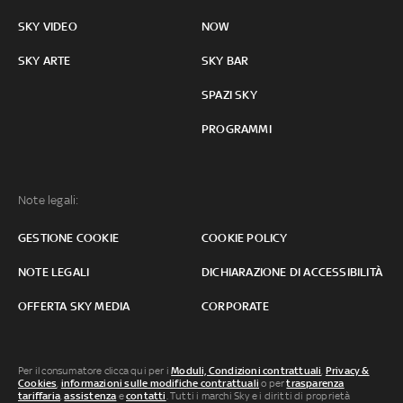
SKY VIDEO
NOW
SKY ARTE
SKY BAR
SPAZI SKY
PROGRAMMI
Note legali:
GESTIONE COOKIE
COOKIE POLICY
NOTE LEGALI
DICHIARAZIONE DI ACCESSIBILITÀ
OFFERTA SKY MEDIA
CORPORATE
Per il consumatore clicca qui per i
Moduli, Condizioni contrattuali
,
Privacy &
Cookies
,
informazioni sulle modifiche contrattuali
o per
trasparenza
tariffaria
,
assistenza
e
contatti
. Tutti i marchi Sky e i diritti di proprietà