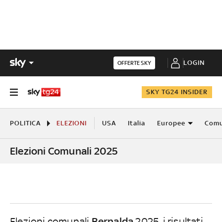
LOGIN
OFFERTE SKY
SKY TG24 INSIDER
POLITICA
ELEZIONI
USA
Italia
Europee
Comu
Elezioni Comunali 2025
Bernalda
Elezioni comunali
2025, i risultati