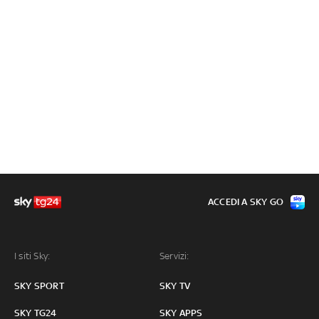
ACCEDI A SKY GO
I siti Sky:
Servizi:
SKY SPORT
SKY TV
SKY TG24
SKY APPS