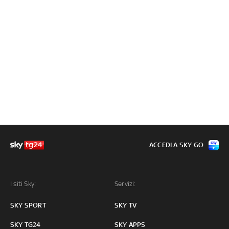
ACCEDI A SKY GO
I siti Sky:
Servizi:
SKY SPORT
SKY TV
SKY TG24
SKY APPS