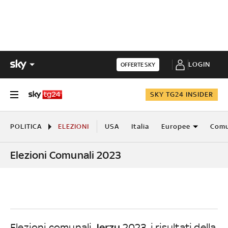
LOGIN
OFFERTE SKY
SKY TG24 INSIDER
POLITICA
ELEZIONI
USA
Italia
Europee
Comu
Elezioni Comunali 2023
Jerzu
Elezioni comunali
2023, i risultati della