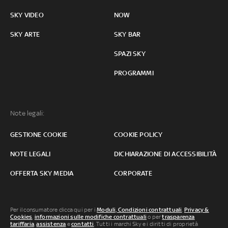
SKY VIDEO
NOW
SKY ARTE
SKY BAR
SPAZI SKY
PROGRAMMI
Note legali:
GESTIONE COOKIE
COOKIE POLICY
NOTE LEGALI
DICHIARAZIONE DI ACCESSIBILITÀ
OFFERTA SKY MEDIA
CORPORATE
Per il consumatore clicca qui per i
Moduli, Condizioni contrattuali
,
Privacy &
Cookies
,
informazioni sulle modifiche contrattuali
o per
trasparenza
tariffaria
,
assistenza
e
contatti
. Tutti i marchi Sky e i diritti di proprietà