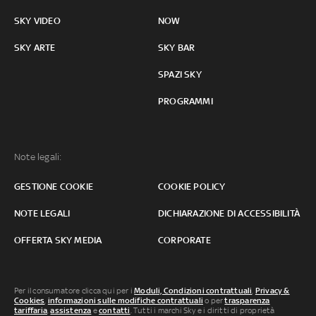
SKY VIDEO
NOW
SKY ARTE
SKY BAR
SPAZI SKY
PROGRAMMI
Note legali:
GESTIONE COOKIE
COOKIE POLICY
NOTE LEGALI
DICHIARAZIONE DI ACCESSIBILITÀ
OFFERTA SKY MEDIA
CORPORATE
Per il consumatore clicca qui per i
Moduli, Condizioni contrattuali
,
Privacy &
Cookies
,
informazioni sulle modifiche contrattuali
o per
trasparenza
tariffaria
,
assistenza
e
contatti
. Tutti i marchi Sky e i diritti di proprietà