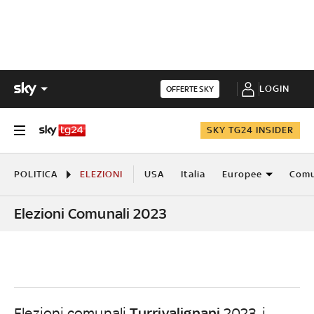
LOGIN
OFFERTE SKY
SKY TG24 INSIDER
POLITICA
ELEZIONI
USA
Italia
Europee
Comu
Elezioni Comunali 2023
Turrivalignani
Elezioni comunali
2023, i