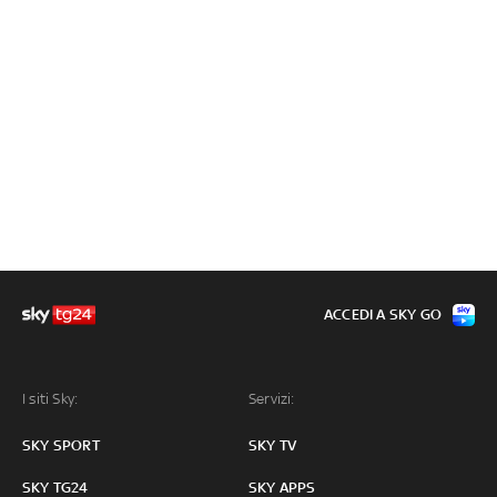
ACCEDI A SKY GO
I siti Sky:
Servizi:
SKY SPORT
SKY TV
SKY TG24
SKY APPS