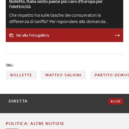
Bollette, Italia sesto paese più caro d’Europa per
l’elettricità
Che impatto ha sulle tasche dei consumatori la
differenza di tariffa? Per rispondere alla domanda
Facile.it ha analizzato i consumi dei principali
elettrodomestici, prendendo in considerazione modelli
Vai alla Fotogallery
in classe B
TAG:
BOLLETTE
MATTEO SALVINI
PARTITO DEMO
DIRETTA
LIVE
POLITICA: ALTRE NOTIZIE