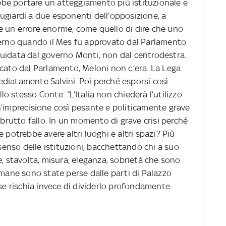
rebbe portare un atteggiamento più istituzionale e
ugiardi a due esponenti dell’opposizione, a
 un errore enorme, come quello di dire che uno
verno quando il Mes fu approvato dal Parlamento
a guidata dal governo Monti, non dal centrodestra.
icato dal Parlamento, Meloni non c’era. La Lega
diatamente Salvini. Poi perché esporsi così
o stesso Conte: “L’Italia non chiederà l’utilizzo
n’imprecisione così pesante e politicamente grave
 brutto fallo. In un momento di grave crisi perché
 potrebbe avere altri luoghi e altri spazi? Più
 senso delle istituzioni, bacchettando chi a suo
e, stavolta, misura, eleganza, sobrietà che sono
imane sono state perse dalle parti di Palazzo
ese rischia invece di dividerlo profondamente.