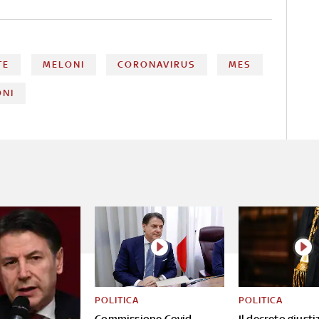
TE
MELONI
CORONAVIRUS
MES
ONI
POLITICA
POLITICA
Commissione Covid,
Il decreto giusti