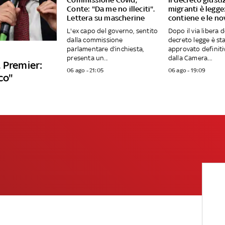
Conte: "Da me no illeciti".
migranti è legge
Lettera su mascherine
contiene e le no
L'ex capo del governo, sentito
Dopo il via libera d
dalla commissione
decreto legge è st
parlamentare d’inchiesta,
approvato definit
presenta un...
dalla Camera....
 Premier:
06 ago - 21:05
06 ago - 19:09
co"