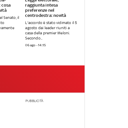
: cosa
raggiunta intesa
vità
preferenze nel
centrodestra: novità
el Senato, il
ato
L'accordo è stato vidimato il 5
ivamente
agosto dai leader riuniti a
casa della premier Meloni.
Secondo...
06 ago - 14:15
PUBBLICITÀ