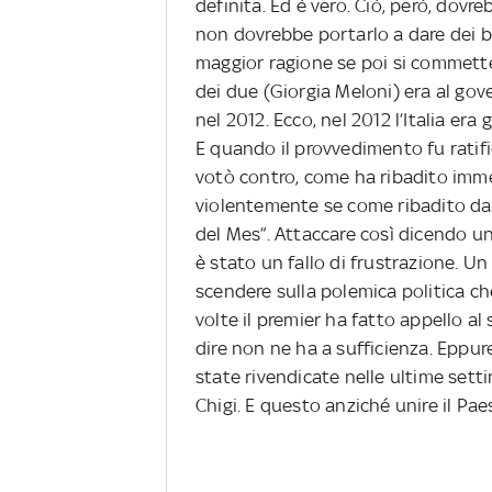
definita. Ed è vero. Ciò, però, dov
non dovrebbe portarlo a dare dei b
maggior ragione se poi si commette
dei due (Giorgia Meloni) era al go
nel 2012. Ecco, nel 2012 l’Italia er
E quando il provvedimento fu ratif
votò contro, come ha ribadito imme
violentemente se come ribadito dall
del Mes”. Attaccare così dicendo u
è stato un fallo di frustrazione. Un
scendere sulla polemica politica che
volte il premier ha fatto appello al
dire non ne ha a sufficienza. Eppur
state rivendicate nelle ultime sett
Chigi. E questo anziché unire il Pa