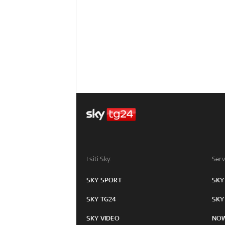
I siti Sky:
Serv
SKY SPORT
SKY
SKY TG24
SKY
SKY VIDEO
NO