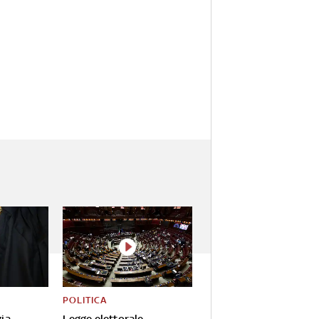
POLITICA
zia-
Legge elettorale,