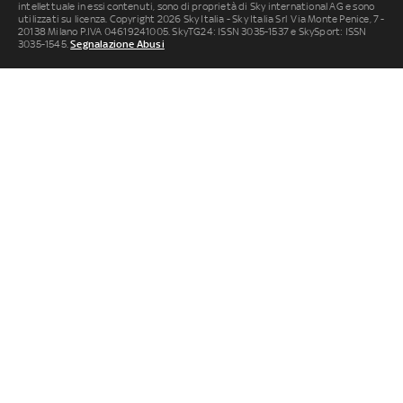
intellettuale in essi contenuti, sono di proprietà di Sky international AG e sono
utilizzati su licenza. Copyright 2026 Sky Italia - Sky Italia Srl Via Monte Penice, 7 -
20138 Milano P.IVA 04619241005. SkyTG24: ISSN 3035-1537 e SkySport: ISSN
3035-1545.
Segnalazione Abusi