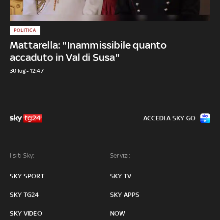
POLITICA
Mattarella: "Inammissibile quanto
accaduto in Val di Susa"
30 lug - 12:47
ACCEDI A SKY GO
I siti Sky:
Servizi:
SKY SPORT
SKY TV
SKY TG24
SKY APPS
SKY VIDEO
NOW