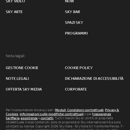
SKY VIDEO
NOW
SKY ARTE
SKY BAR
SPAZI SKY
PROGRAMMI
Note legali:
GESTIONE COOKIE
COOKIE POLICY
NOTE LEGALI
DICHIARAZIONE DI ACCESSIBILITÀ
OFFERTA SKY MEDIA
CORPORATE
Per il consumatore clicca qui per i
Moduli, Condizioni contrattuali
,
Privacy &
Cookies
,
informazioni sulle modifiche contrattuali
o per
trasparenza
tariffaria
,
assistenza
e
contatti
. Tutti i marchi Sky e i diritti di proprietà
intellettuale in essi contenuti, sono di proprietà di Sky international AG e sono
utilizzati su licenza. Copyright 2026 Sky Italia - Sky Italia Srl Via Monte Penice, 7 -