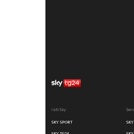
I siti Sky:
Serv
SKY SPORT
SKY
SKY TG24
SKY