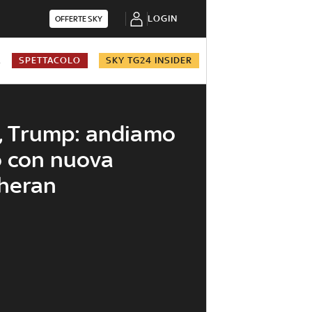
LOGIN
OFFERTE SKY
A
SPETTACOLO
SKY TG24 INSIDER
n, Trump: andiamo
o con nuova
eheran