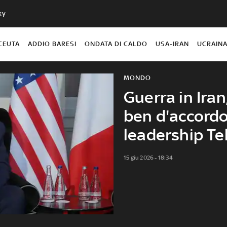
ky
CEUTA
ADDIO BARESI
ONDATA DI CALDO
USA-IRAN
UCRAIN
MONDO
Guerra in Ira
ben d'accord
leadership T
15 giu 2026 - 18:34