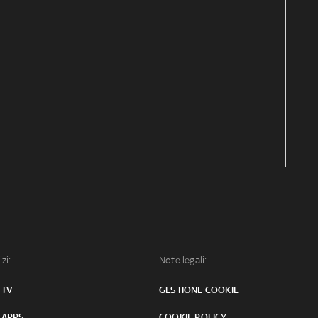
izi:
Note legali:
 TV
GESTIONE COOKIE
 APPS
COOKIE POLICY