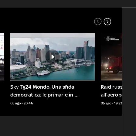
Sky Tg24 Mondo, Una sfida 
Raid russi su K
democratica: le primarie in 
all'aeroporto d
Michigan
05 ago - 20:46
05 ago - 19:26