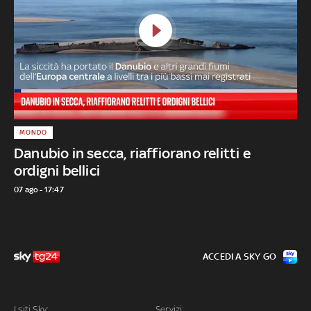
MONDO
Danubio in secca, riaffiorano relitti e
ordigni bellici
07 ago - 17:47
ACCEDI A SKY GO
I siti Sky:
Servizi: