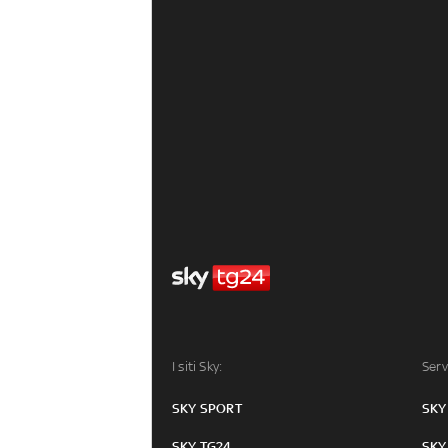
I siti Sky:
Serv
SKY SPORT
SKY
SKY TG24
SKY