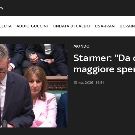
ky
CEUTA
ADDIO GUCCINI
ONDATA DI CALDO
USA-IRAN
UCRAI
MONDO
Starmer: "Da 
maggiore spe
13 mag 2026 - 19:51