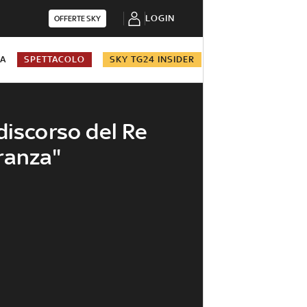
LOGIN
OFFERTE SKY
NA
SPETTACOLO
SKY TG24 INSIDER
discorso del Re
ranza"