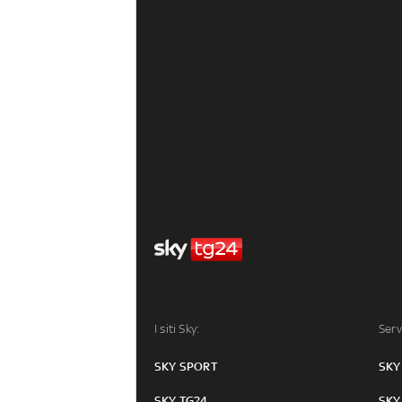
I siti Sky:
Serv
SKY SPORT
SKY
SKY TG24
SKY