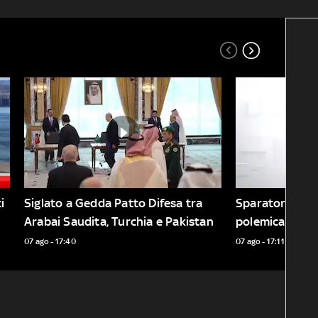
 
Siglato a Gedda Patto Difesa tra 
Sparatoria Bang
Arabai Saudita, Turchia e Pakistan
polemica per la
da fuoco in Th
07 ago - 17:40
07 ago - 17:11