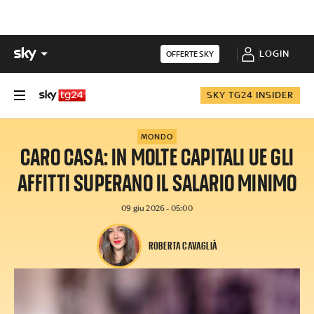
LOGIN
OFFERTE SKY
SKY TG24 INSIDER
MONDO
CARO CASA: IN MOLTE CAPITALI UE GLI
AFFITTI SUPERANO IL SALARIO MINIMO
09 giu 2026 - 05:00
ROBERTA CAVAGLIÀ