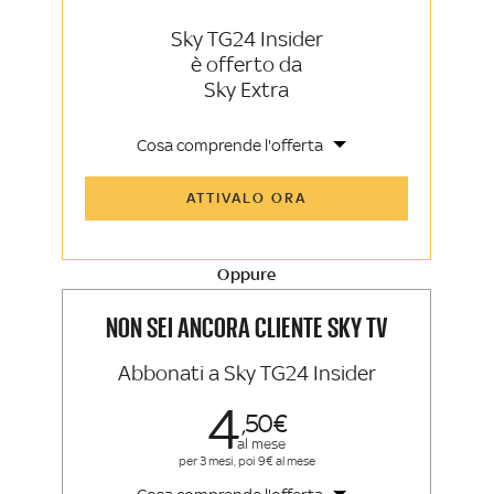
Sky TG24 Insider
è offerto da
Sky Extra
Cosa comprende l'offerta
Tutti gli articoli di Sky TG24 Insider e
ATTIVALO ORA
Sky Sport Insider
Approfondimenti, opinioni e punti di
vista autorevoli
Oppure
La newsletter esclusiva di Sky TG24
Insider e Sky Sport Insider
NON SEI ANCORA CLIENTE SKY TV
Abbonati a Sky TG24 Insider
4
50
al mese
per 3 mesi, poi 9€ al mese