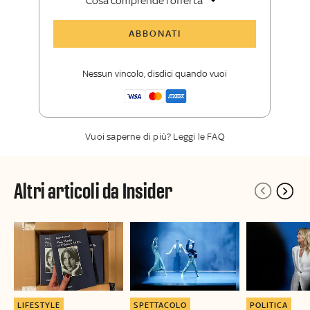
Cosa comprende l'offerta
Tutti gli articoli di Sky TG24 Insider
ABBONATI
Approfondimenti
,
opinioni e punti di
vista autorevoli
Nessun vincolo, disdici quando vuoi
La newsletter esclusiva di Sky TG24
Insider
Vuoi saperne di più? Leggi le FAQ
Altri articoli da Insider
LIFESTYLE
SPETTACOLO
POLITICA