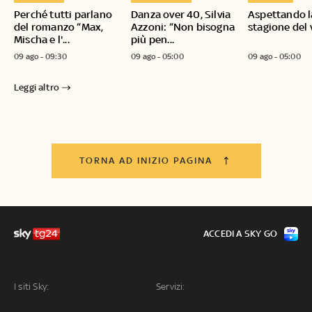
Perché tutti parlano
Danza over 40, Silvia
Aspettando l
del romanzo “Max,
Azzoni: “Non bisogna
stagione del
Mischa e l'...
più pen...
09 ago - 09:30
09 ago - 05:00
09 ago - 05:00
Leggi altro
TORNA AD INIZIO PAGINA
ACCEDI A SKY GO
I siti Sky:
Servizi: