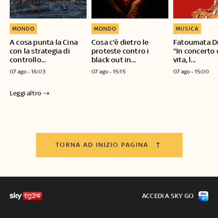
MONDO
MONDO
MUSICA
A cosa punta la Cina
Cosa c'è dietro le
Fatoumata D
con la strategia di
proteste contro i
"In concerto 
controllo...
black out in...
vita, l...
07 ago - 16:03
07 ago - 15:15
07 ago - 15:00
Leggi altro
TORNA AD INIZIO PAGINA
ACCEDI A SKY GO