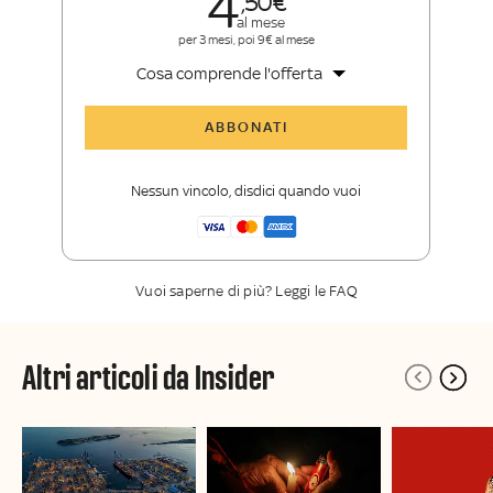
4
50
al mese
per 3 mesi, poi 9€ al mese
Cosa comprende l'offerta
Tutti gli articoli di Sky TG24 Insider
ABBONATI
Approfondimenti
,
opinioni e punti di
vista autorevoli
Nessun vincolo, disdici quando vuoi
La newsletter esclusiva di Sky TG24
Insider
Vuoi saperne di più? Leggi le FAQ
Altri articoli da Insider