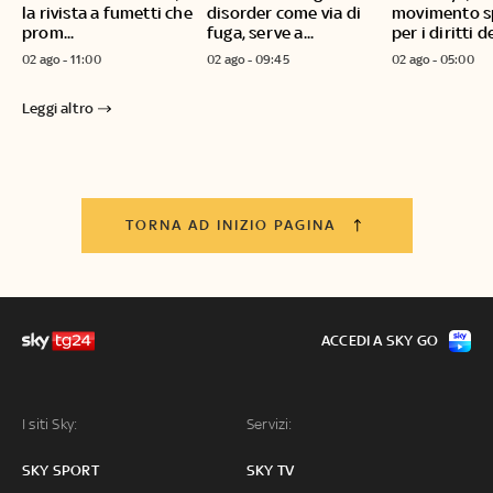
la rivista a fumetti che
disorder come via di
movimento s
prom...
fuga, serve a...
per i diritti de
02 ago - 11:00
02 ago - 09:45
02 ago - 05:00
Leggi altro
TORNA AD INIZIO PAGINA
ACCEDI A SKY GO
I siti Sky:
Servizi:
SKY SPORT
SKY TV