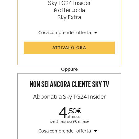
Sky TG24 Insider
è offerto da
Sky Extra
Cosa comprende l'offerta
Tutti gli articoli di Sky TG24 Insider e
ATTIVALO ORA
Sky Sport Insider
Approfondimenti, opinioni e punti di
vista autorevoli
Oppure
La newsletter esclusiva di Sky TG24
Insider e Sky Sport Insider
NON SEI ANCORA CLIENTE SKY TV
Abbonati a Sky TG24 Insider
4
50
al mese
per 3 mesi, poi 9€ al mese
Cosa comprende l'offerta