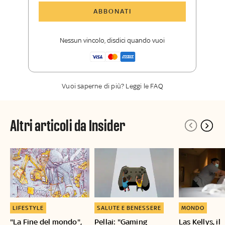
Tutti gli articoli di Sky TG24 Insider
ABBONATI
Approfondimenti
,
opinioni e punti di
vista autorevoli
Nessun vincolo, disdici quando vuoi
La newsletter esclusiva di Sky TG24
Insider
Vuoi saperne di più? Leggi le FAQ
Altri articoli da Insider
LIFESTYLE
SALUTE E BENESSERE
MONDO
"La Fine del mondo",
Pellai: "Gaming
Las Kellys, il