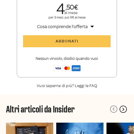
4
50
al mese
per 3 mesi, poi 9€ al mese
Cosa comprende l'offerta
Tutti gli articoli di Sky TG24 Insider
ABBONATI
Approfondimenti
,
opinioni e punti di
vista autorevoli
Nessun vincolo, disdici quando vuoi
La newsletter esclusiva di Sky TG24
Insider
Vuoi saperne di più? Leggi le FAQ
Altri articoli da Insider