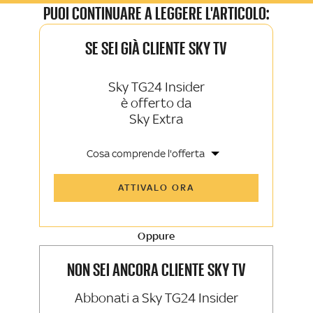
PUOI CONTINUARE A LEGGERE L'ARTICOLO:
SE SEI GIÀ CLIENTE SKY TV
Sky TG24 Insider
è offerto da
Sky Extra
Cosa comprende l'offerta
Tutti gli articoli di Sky TG24 Insider e
ATTIVALO ORA
Sky Sport Insider
Approfondimenti, opinioni e punti di
vista autorevoli
Oppure
La newsletter esclusiva di Sky TG24
Insider e Sky Sport Insider
NON SEI ANCORA CLIENTE SKY TV
Abbonati a Sky TG24 Insider