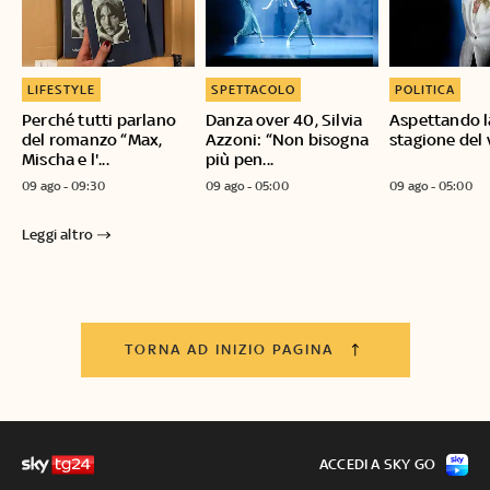
LIFESTYLE
SPETTACOLO
POLITICA
Perché tutti parlano
Danza over 40, Silvia
Aspettando l
del romanzo “Max,
Azzoni: “Non bisogna
stagione del
Mischa e l'...
più pen...
09 ago - 09:30
09 ago - 05:00
09 ago - 05:00
Leggi altro
TORNA AD INIZIO PAGINA
ACCEDI A SKY GO