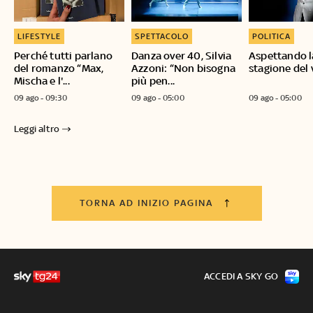
LIFESTYLE
SPETTACOLO
POLITICA
Perché tutti parlano
Danza over 40, Silvia
Aspettando l
del romanzo “Max,
Azzoni: “Non bisogna
stagione del
Mischa e l'...
più pen...
09 ago - 09:30
09 ago - 05:00
09 ago - 05:00
Leggi altro
TORNA AD INIZIO PAGINA
ACCEDI A SKY GO