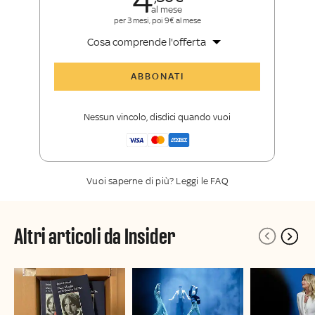
4
al mese
per 3 mesi, poi 9€ al mese
Cosa comprende l'offerta
Tutti gli articoli di Sky TG24 Insider
ABBONATI
Approfondimenti
,
opinioni e punti di
vista autorevoli
Nessun vincolo, disdici quando vuoi
La newsletter esclusiva di Sky TG24
Insider
Vuoi saperne di più? Leggi le FAQ
Altri articoli da Insider