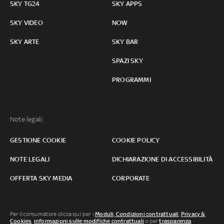
SKY TG24
SKY APPS
SKY VIDEO
NOW
SKY ARTE
SKY BAR
SPAZI SKY
PROGRAMMI
Note legali:
GESTIONE COOKIE
COOKIE POLICY
NOTE LEGALI
DICHIARAZIONE DI ACCESSIBILITÀ
OFFERTA SKY MEDIA
CORPORATE
Per il consumatore clicca qui per i
Moduli, Condizioni contrattuali
,
Privacy &
Cookies
,
informazioni sulle modifiche contrattuali
o per
trasparenza