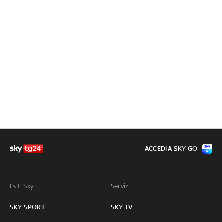
ACCEDI A SKY GO
I siti Sky:
Servizi:
SKY SPORT
SKY TV