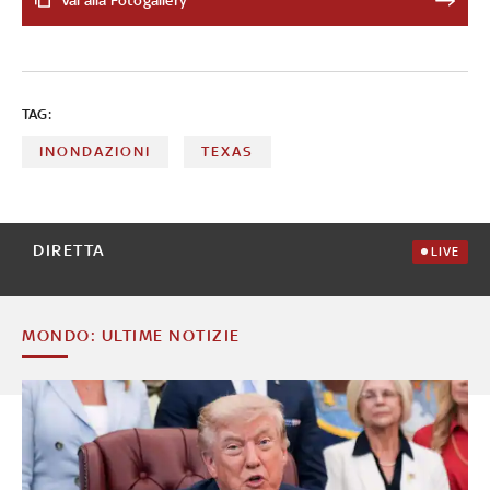
Vai alla Fotogallery
estivo travolto dalle alluvioni. Salvate 237 persone, di cui
167 in elicottero. Autorità locali: 'Nella zona non
abbiamo sistema di allerta'. Messaggio di cordoglio di
Mattarella al presidente Usa: 'Profonda vicinanza'
TAG:
INONDAZIONI
TEXAS
DIRETTA
LIVE
MONDO: ULTIME NOTIZIE