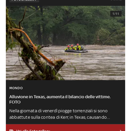
1/11
MONDO
Alluvione in Texas, aumenta il bilancio delle vittime.
FOTO
Nella giornata di venerdì piogge torrenziali si sono
abbattute sulla contea di Kerr, in Texas, causando
almeno 27 morti (18 adulti e nove bambini) e molti
dispersi. Si cercano diverse bimbe e ragazze di un campo