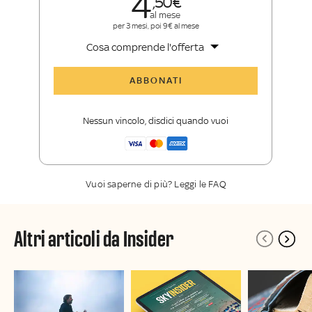
4
50
al mese
per 3 mesi, poi 9€ al mese
Cosa comprende l'offerta
Tutti gli articoli di Sky TG24 Insider
ABBONATI
Approfondimenti
,
opinioni e punti di
vista autorevoli
Nessun vincolo, disdici quando vuoi
La newsletter esclusiva di Sky TG24
Insider
Vuoi saperne di più? Leggi le FAQ
Altri articoli da Insider