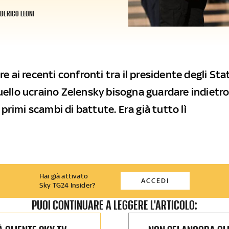
EDERICO LEONI
e ai recenti confronti tra il presidente degli Stat
ello ucraino Zelensky bisogna guardare indietro,
i primi scambi di battute. Era già tutto lì
Hai già attivato
ACCEDI
Sky TG24 Insider?
PUOI CONTINUARE A LEGGERE L'ARTICOLO: