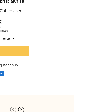
IENTE SKY TV
G24 Insider
e
al mese
fferta
y TG24 Insider
I
nioni e punti di
i quando vuoi
a di Sky TG24