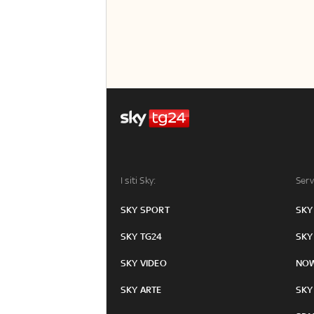
I siti Sky:
Serv
SKY SPORT
SKY
SKY TG24
SKY
SKY VIDEO
NO
SKY ARTE
SKY