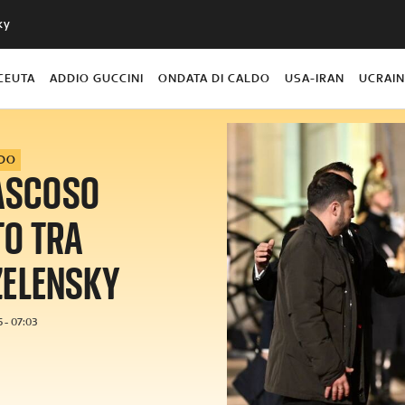
ky
CEUTA
ADDIO GUCCINI
ONDATA DI CALDO
USA-IRAN
UCRAI
DO
RASCOSO
TO TRA
ZELENSKY
 - 07:03