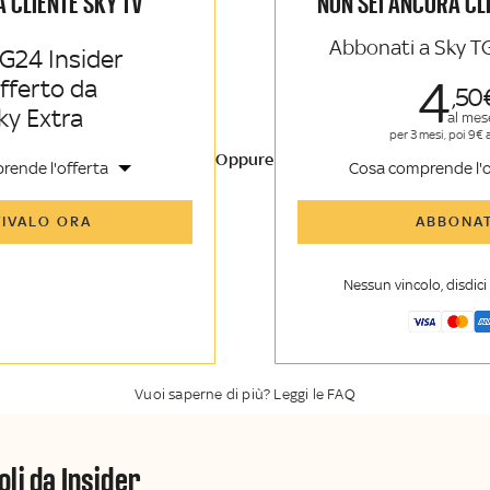
IÀ CLIENTE SKY TV
NON SEI ANCORA CL
Abbonati a Sky T
G24 Insider
4
offerto da
50
ky Extra
al mes
per 3 mesi, poi 9€ 
Oppure
rende l'offerta
Cosa comprende l'o
icoli di Sky TG24 Insider e
Tutti gli articoli di Sk
TIVALO ORA
ABBONAT
nsider
enti, opinioni e punti di
Approfondimenti
,
opi
voli
vista autorevoli
Nessun vincolo, disdic
er esclusiva di Sky TG24
La newsletter esclusiv
y Sport Insider
Insider
Vuoi saperne di più? Leggi le FAQ
oli da Insider