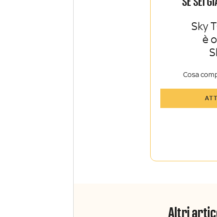
SE SEI G
Sky T
è 
S
Cosa comp
Tutti gli art
AT
Sky Sport I
Approfondim
vista autore
La newslett
Insider e Sk
Altri artic