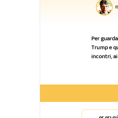
F
Per guardar
Trump e qu
incontri, a